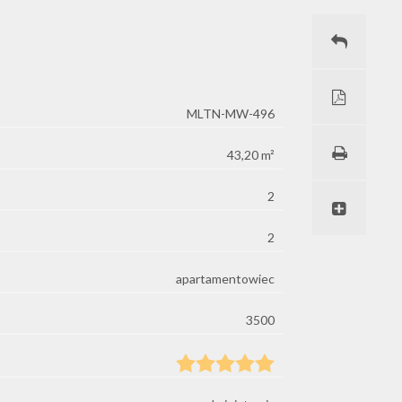
MLTN-MW-496
43,20 m²
2
2
apartamentowiec
3500