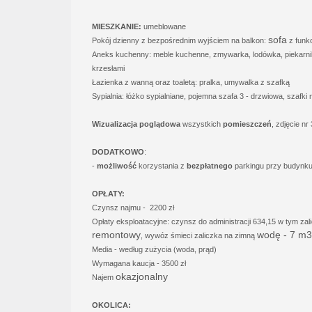
MIESZKANIE:
umeblowane
sofa
Pokój dzienny z bezpośrednim wyjściem na balkon:
z funkc
Aneks kuchenny: meble kuchenne
, zmywarka, lodówka, piekarnik
krzesłami
Łazienka z wanną oraz toaletą: pralka, umywalka z szafką
Sypialnia: łóżko sypialniane, pojemna szafa 3 - drzwiowa, szafki 
Wizualizacja poglądowa
wszystkich
pomieszczeń
, zdjęcie nr
DODATKOWO
:
-
możliwość
korzystania z
bezpłatnego
parkingu przy budynku
OPŁATY:
Czynsz najmu - 2200 zł
Opłaty eksploatacyjne: czynsz do administracji 634,15 w tym za
remontowy
wodę - 7 m3
, wywóz śmieci zaliczka na zimną
Media - według zużycia (woda, prąd)
Wymagana kaucja - 3500 zł
okazjonalny
Najem
OKOLICA: