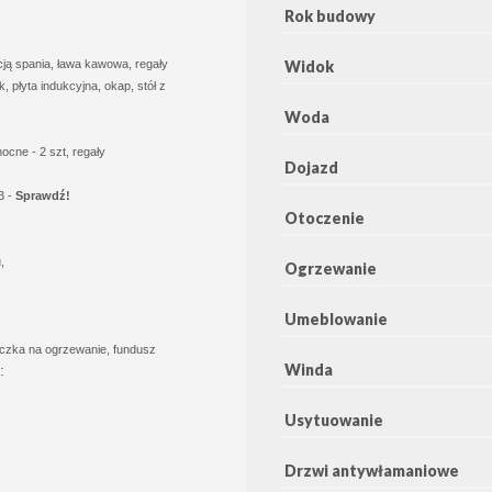
Rok budowy
Widok
ją spania, ława kawowa, regały
, płyta indukcyjna, okap, stół z
Woda
nocne - 2 szt, regały
Dojazd
 3 -
Sprawdź!
Otoczenie
,
Ogrzewanie
Umeblowanie
liczka na ogrzewanie, fundusz
Winda
:
Usytuowanie
Drzwi antywłamaniowe