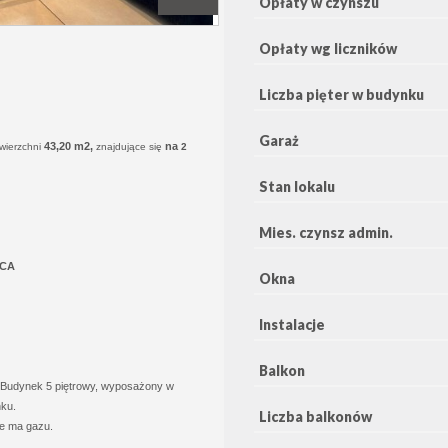
Opłaty w czynszu
Opłaty wg liczników
Liczba pięter w budynku
Garaż
43,20 m2,
na
wierzchni
znajdujące się
2
Stan lokalu
Mies. czynsz admin.
ICA
Okna
Instalacje
t
Balkon
 Budynek 5 piętrowy, wyposażony w
ku.
Liczba balkonów
e ma gazu.