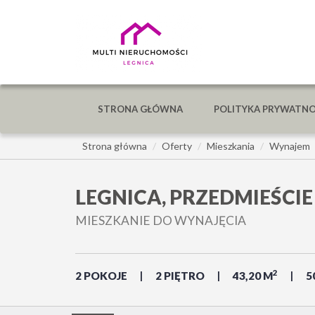
STRONA GŁÓWNA
POLITYKA PRYWATNO
Strona główna
Oferty
Mieszkania
Wynajem
LEGNICA, PRZEDMIEŚCI
MIESZKANIE DO WYNAJĘCIA
2
2 POKOJE
2 PIĘTRO
43,20 M
5