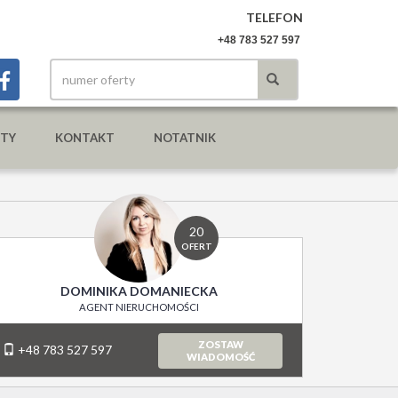
TELEFON
+48 783 527 597
YTY
KONTAKT
NOTATNIK
20
OFERT
DOMINIKA DOMANIECKA
AGENT NIERUCHOMOŚCI
ZOSTAW
+48 783 527 597
WIADOMOŚĆ