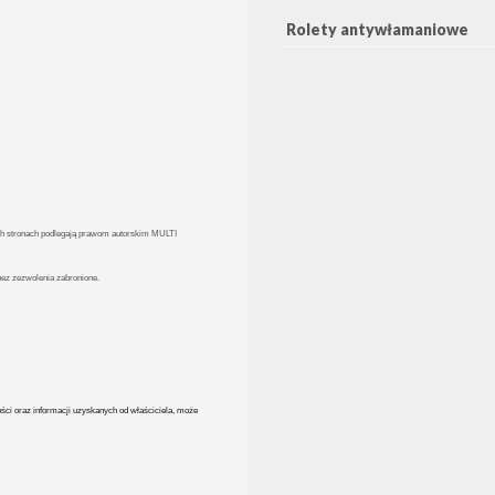
Rolety antywłamaniowe
zych stronach podlegają prawom autorskim MULTI
bez zezwolenia zabronione.
ości oraz informacji uzyskanych od właściciela, może