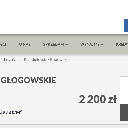
ŚCI
O NAS
SPRZEDAM
WYNAJMĘ
KRED
Legnica
Przedmieście Głogowskie
E GŁOGOWSKIE
2 200 zł
2
0,93 ZŁ/M