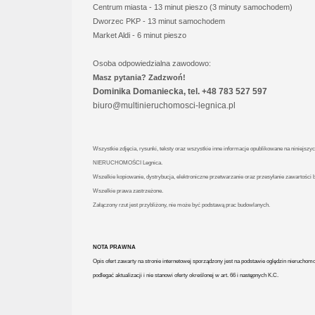
Centrum miasta - 13 minut pieszo (3 minuty samochodem)
Dworzec PKP - 13 minut samochodem
Market Aldi - 6 minut pieszo
Osoba odpowiedzialna zawodowo:
Masz pytania? Zadzwoń!
Dominika Domaniecka, tel. +48 783 527 597
biuro@multinieruchomosci-legnica.pl
Wszystkie zdjęcia, rysunki, teksty oraz wszystkie inne informacje opublikowane na niniejs
NIERUCHOMOŚCI Legnica.
Wszelkie kopiowanie, dystrybucja, elektroniczne przetwarzanie oraz przesyłanie zawartości 
Wszelkie prawa zastrzeżone.
Załączony rzut jest przybliżony, nie może być podstawą prac budowlanych.
NOTA PRAWNA
Opis ofert zawarty na stronie internetowej sporządzony jest na podstawie oględzin nieruchom
podlegać aktualizacji i nie stanowi oferty określonej w art. 66 i następnych K.C.