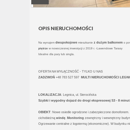
OPIS NIERUCHOMOŚCI
dwupokojowe
z dużym balkonem
Na wynajem
mieszkanie
o po
piętrze
w nowoczesnej inwestycji z 2019 r. -Lawendowe Tarasy
Idealne dla pary lub singla.
OFERTA NA WYŁĄCZNOŚĆ - TYLKO U NAS
ZADZWOŃ
+48 783 527 597
MULTI NIERUCHOMOŚCI LEGN
LOKALIZACJA
: Legnica, ul. Sierocińska
Szybki i wygodny dojazd do drogi ekspresowej S3 - 8 minu
OBIEKT
: Nowe osiedle ogrodzone i zabezpieczone domofonem.
cichobieżną
windę
.
Monitoring
zewnętrzny i wewnętrzny budyn
Ogrzewanie centralne z
logotermą (ekonomiczne).
W budynku ni