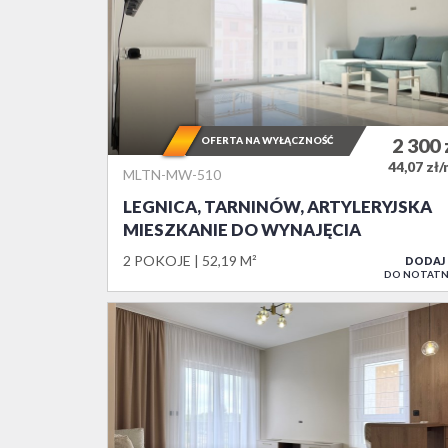
OFERTA NA WYŁĄCZNOŚĆ
2 300
44,07 zł
MLTN-MW-510
LEGNICA, TARNINÓW, ARTYLERYJSKA
MIESZKANIE DO WYNAJĘCIA
2 POKOJE
52,19 M²
DODAJ
DO NOTATN