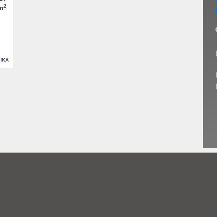
2
/m
IKA