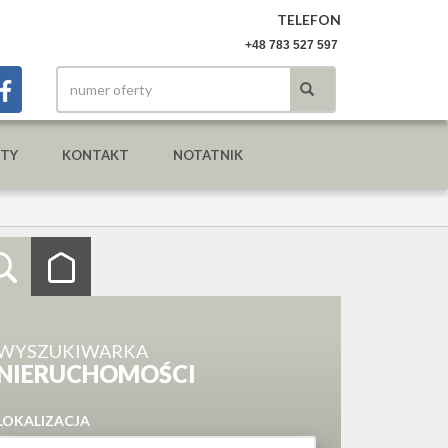
TELEFON
+48 783 527 597
YTY
KONTAKT
NOTATNIK
WYSZUKIWARKA
NIERUCHOMOŚCI
LOKALIZACJA