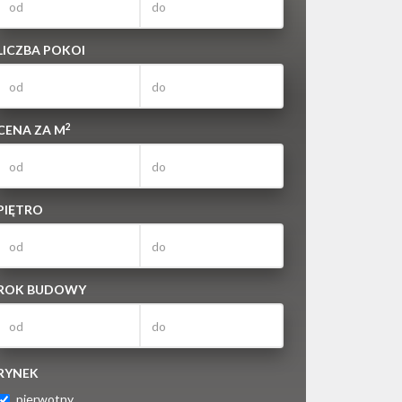
LICZBA POKOI
2
CENA ZA M
PIĘTRO
ROK BUDOWY
RYNEK
pierwotny