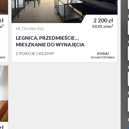
zł
2 200
zł
2
2
/m
50,93 zł/m
MLTN-MW-496
LEGNICA, PRZEDMIEŚCIE…
MIESZKANIE DO WYNAJĘCIA
2 POKOJE
43,20 M²
DODAJ
IKA
DO NOTATNIKA
zł