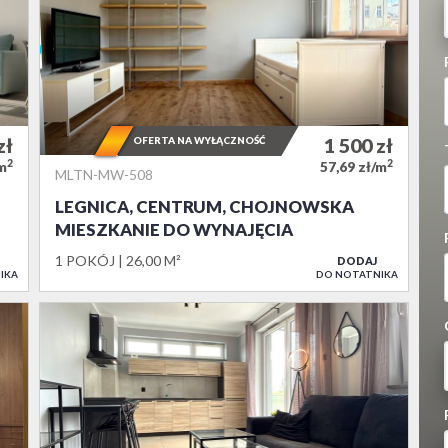
zł
OFERTA NA WYŁĄCZNOŚĆ
1 500
zł
2
2
/m
57,69 zł/m
MLTN-MW-508
LEGNICA, CENTRUM, CHOJNOWSKA
MIESZKANIE DO WYNAJĘCIA
1 POKÓJ
26,00 M²
DODAJ
IKA
DO NOTATNIKA