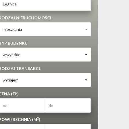
RODZAJ NIERUCHOMOŚCI
mieszkania
TYP BUDYNKU
wszystkie
RODZAJ TRANSAKCJI
wynajem
CENA (ZŁ)
2
POWIERZCHNIA (M
)