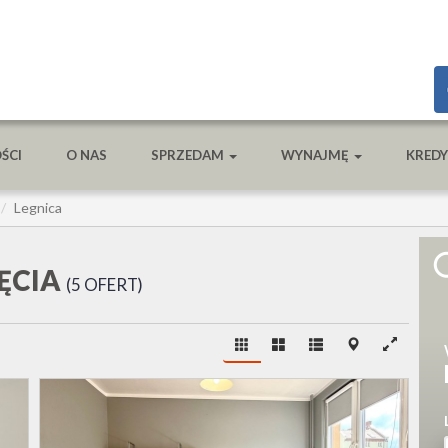
ŚCI
O NAS
SPRZEDAM
WYNAJMĘ
KRED
Legnica
ĘCIA
5 OFERT