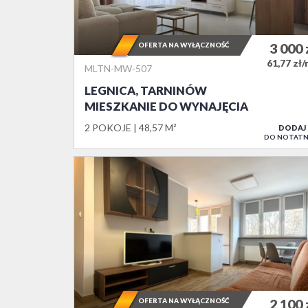
OFERTA NA WYŁĄCZNOŚĆ
3 000
61,77 zł
MLTN-MW-507
LEGNICA, TARNINÓW
MIESZKANIE DO WYNAJĘCIA
2 POKOJE
48,57 M²
DODAJ
DO NOTATN
OFERTA NA WYŁĄCZNOŚĆ
2 100