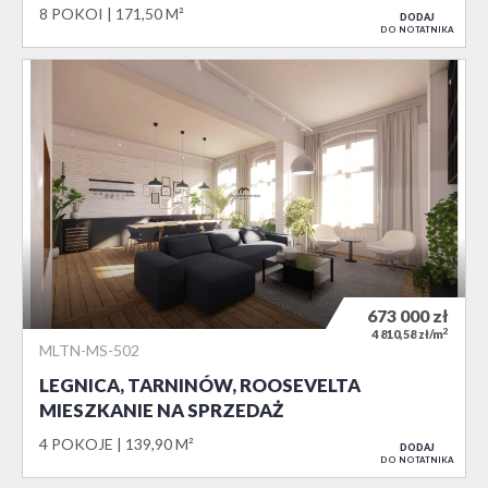
8 POKOI
171,50 M²
DODAJ
DO NOTATNIKA
673 000
zł
2
4 810,58 zł/m
MLTN-MS-502
LEGNICA, TARNINÓW, ROOSEVELTA
MIESZKANIE NA SPRZEDAŻ
4 POKOJE
139,90 M²
DODAJ
DO NOTATNIKA