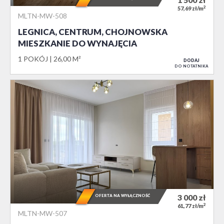
2
57,69 zł/m
MLTN-MW-508
LEGNICA, CENTRUM, CHOJNOWSKA
MIESZKANIE DO WYNAJĘCIA
1 POKÓJ
26,00 M²
DODAJ
DO NOTATNIKA
OFERTA NA WYŁĄCZNOŚĆ
3 000
zł
2
61,77 zł/m
MLTN-MW-507