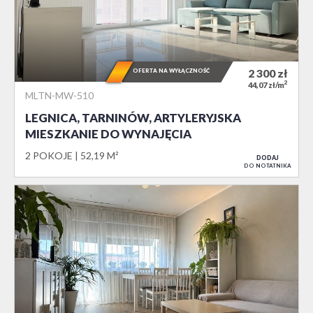
OFERTA NA WYŁĄCZNOŚĆ
2 300
zł
2
44,07 zł/m
MLTN-MW-510
LEGNICA, TARNINÓW, ARTYLERYJSKA
MIESZKANIE DO WYNAJĘCIA
2 POKOJE
52,19 M²
DODAJ
DO NOTATNIKA