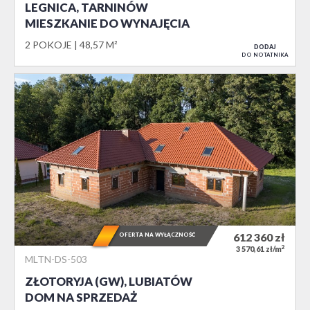
LEGNICA, TARNINÓW
MIESZKANIE DO WYNAJĘCIA
2 POKOJE
48,57 M²
DODAJ
DO NOTATNIKA
OFERTA NA WYŁĄCZNOŚĆ
612 360
zł
2
3 570,61 zł/m
MLTN-DS-503
ZŁOTORYJA (GW), LUBIATÓW
DOM NA SPRZEDAŻ