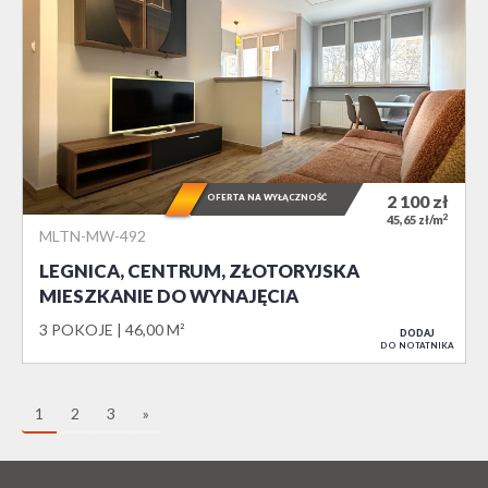
OFERTA NA WYŁĄCZNOŚĆ
2 100
zł
2
45,65 zł/m
MLTN-MW-492
LEGNICA, CENTRUM, ZŁOTORYJSKA
MIESZKANIE DO WYNAJĘCIA
3 POKOJE
46,00 M²
DODAJ
DO NOTATNIKA
1
2
3
»