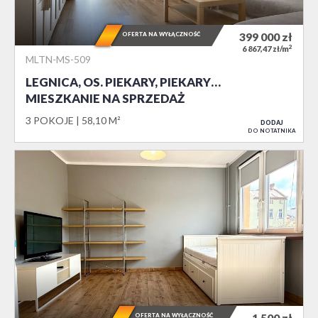
OFERTA NA WYŁĄCZNOŚĆ
399 000
zł
2
6 867,47 zł/m
MLTN-MS-509
LEGNICA, OS. PIEKARY, PIEKARY…
MIESZKANIE NA SPRZEDAŻ
3 POKOJE
58,10 M²
DODAJ
DO NOTATNIKA
OFERTA NA WYŁĄCZNOŚĆ
1 500
zł