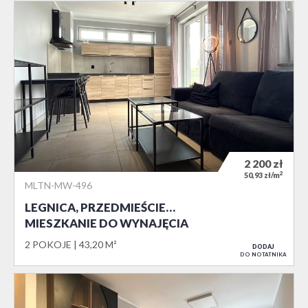
2 200
zł
2
50,93 zł/m
MLTN-MW-496
LEGNICA, PRZEDMIEŚCIE…
MIESZKANIE DO WYNAJĘCIA
2 POKOJE
43,20 M²
DODAJ
DO NOTATNIKA